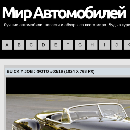
Лучшие автомобили, новости и обзоры со всего мира. Будь в курс
A
B
C
D
E
F
G
H
I
J
BUICK Y-JOB
: ФОТО #03/16 (1024 X 768 PX)