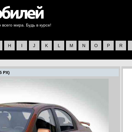
всего мира. Будь в курсе!
H
I
J
K
L
M
N
O
P
R
5 PX)