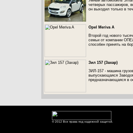
Умный автомобиль Smart 
четверых пассажиров, в
он выходил только в теч
Opel Meriva A
Второй год нового тыся
семьи от компании ОПЕ
способен принять на бо
Зил 157 (Захар)
ЗИЛ-157 - машина грузо
выпускающаяся Заводом 
предназначающаяся в о
© 2012 Все права под надежной защитой.