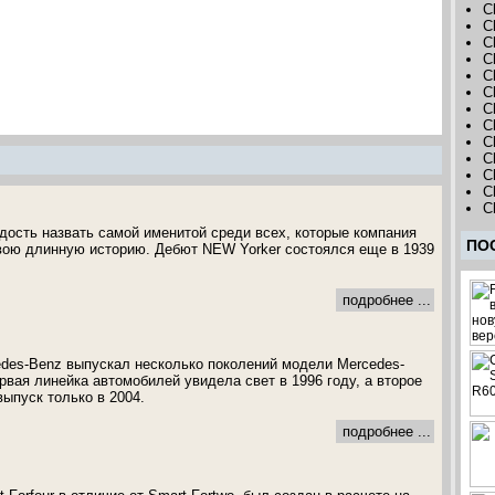
C
C
C
C
C
C
C
C
C
C
C
C
C
дость назвать самой именитой среди всех, которые компания
ПО
свою длинную историю. Дебют NEW Yorker состоялся еще в 1939
подробнее ...
des-Benz выпускал несколько поколений модели Mercedes-
рвая линейка автомобилей увидела свет в 1996 году, а второе
ыпуск только в 2004.
подробнее ...