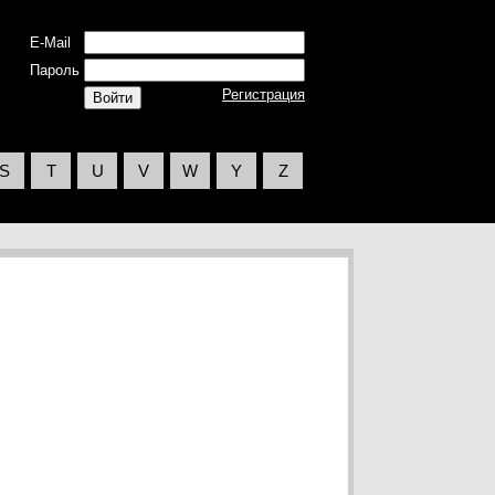
E-Mail
Пароль
Регистрация
S
T
U
V
W
Y
Z