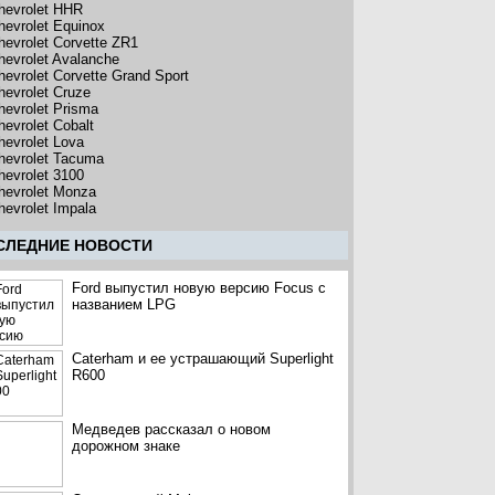
hevrolet HHR
hevrolet Equinox
hevrolet Corvette ZR1
hevrolet Avalanche
hevrolet Corvette Grand Sport
hevrolet Cruze
hevrolet Prisma
hevrolet Cobalt
hevrolet Lova
hevrolet Tacuma
hevrolet 3100
hevrolet Monza
hevrolet Impala
CЛЕДНИЕ НОВОСТИ
Ford выпустил новую версию Focus с
названием LPG
Caterham и ее устрашающий Superlight
R600
Медведев рассказал о новом
дорожном знаке