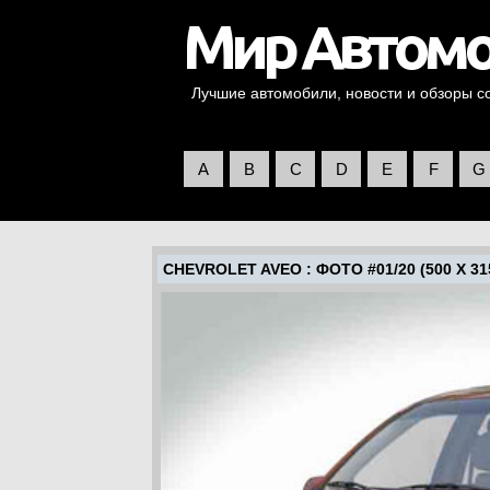
Лучшие автомобили, новости и обзоры со 
A
B
C
D
E
F
G
CHEVROLET AVEO
: ФОТО #01/20 (500 X 31