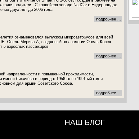
Forfour в отличие от Smart Fortwo, был создан в расчете на
ключая водителя. С конвейера завода NedCar в Нидерландах
ение двух лет до 2006 года.
подробнее ...
челетия ознаменовался выпуском микроавтобусов для всей
ЛЬ. Опель Мерива А, созданный по аналогии Опель Корса
рт 5 взрослых пассажиров.
подробнее ...
вой направленности и повышенной проходимости,
имени Лихачёва в период с 1958-го по 1991-ый год и
сновном для армии Советского Союза.
подробнее ...
НАШ БЛОГ