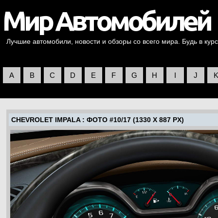
Лучшие автомобили, новости и обзоры со всего мира. Будь в курс
A
B
C
D
E
F
G
H
I
J
CHEVROLET IMPALA
: ФОТО #10/17 (1330 X 887 PX)