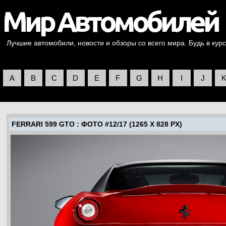
Лучшие автомобили, новости и обзоры со всего мира. Будь в курс
A
B
C
D
E
F
G
H
I
J
FERRARI 599 GTO
: ФОТО #12/17 (1265 X 828 PX)