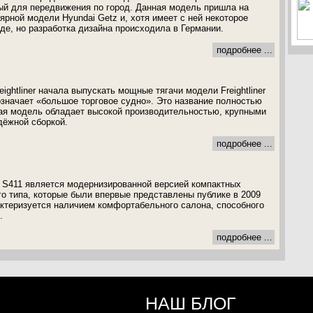
ый для передвижения по город. Данная модель пришла на
ярной модели Hyundai Getz и, хотя имеет с ней некоторое
де, но разработка дизайна происходила в Германии.
подробнее ...
eightliner начала выпускать мощные тягачи модели Freightliner
 означает «большое торговое судно». Это название полностью
ная модель обладает высокой производительностью, крупными
дёжной сборкой.
подробнее ...
 S411 является модернизированной версией компактных
го типа, которые были впервые представлены публике в 2009
актеризуется наличием комфортабельного салона, способного
.
подробнее ...
НАШ БЛОГ