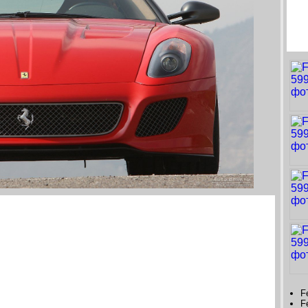
Fe
Fe