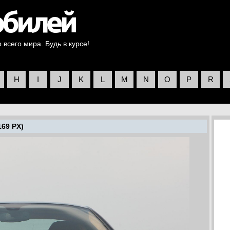
всего мира. Будь в курсе!
H
I
J
K
L
M
N
O
P
R
169 PX)