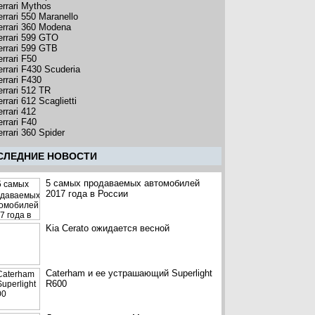
errari Mythos
errari 550 Maranello
errari 360 Modena
errari 599 GTO
errari 599 GTB
rrari F50
errari F430 Scuderia
errari F430
errari 512 TR
rrari 612 Scaglietti
rrari 412
rrari F40
rrari 360 Spider
CЛЕДНИЕ НОВОСТИ
5 самых продаваемых автомобилей
2017 года в России
Kia Cerato ожидается весной
Caterham и ее устрашающий Superlight
R600