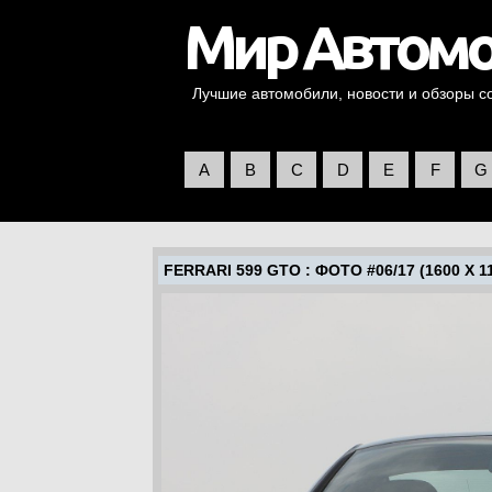
Лучшие автомобили, новости и обзоры со 
A
B
C
D
E
F
G
FERRARI 599 GTO
: ФОТО #06/17 (1600 X 1