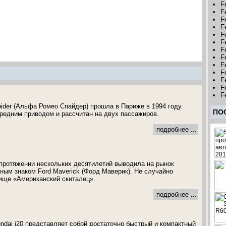
F
F
F
F
F
Fe
F
F
F
Fe
Fe
Fe
Fe
ider (Альфа Ромео Спайдер) прошла в Париже в 1994 году.
ПО
едним приводом и рассчитан на двух пассажиров.
подробнее ...
 протяжении нескольких десятилетий выводила на рынок
ым знаком Ford Maverick (Форд Маверик). Не случайно
ище «Американский скиталец».
подробнее ...
dai i20 представляет собой достаточно быстрый и компактный