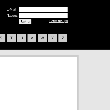
E-Mail
Пароль
Регистрация
S
T
U
V
W
Y
Z