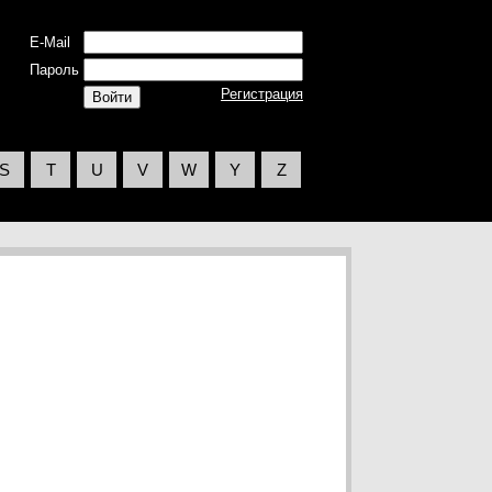
E-Mail
Пароль
Регистрация
S
T
U
V
W
Y
Z