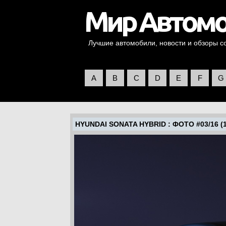
Лучшие автомобили, новости и обзоры со 
A
B
C
D
E
F
G
HYUNDAI SONATA HYBRID
: ФОТО #03/16 (1