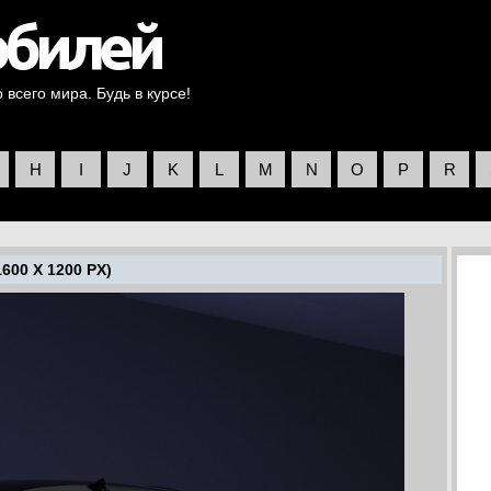
всего мира. Будь в курсе!
H
I
J
K
L
M
N
O
P
R
600 X 1200 PX)