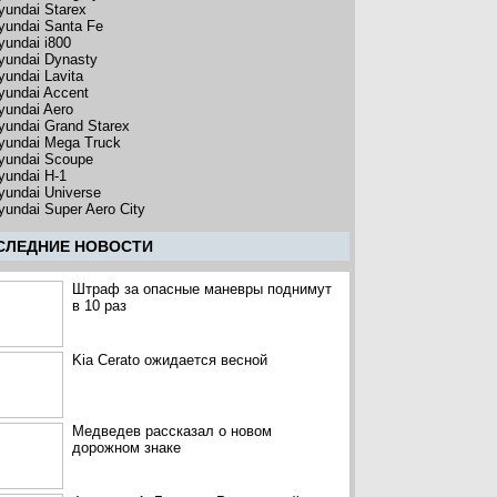
yundai Starex
yundai Santa Fe
yundai i800
yundai Dynasty
yundai Lavita
yundai Accent
yundai Aero
yundai Grand Starex
yundai Mega Truck
yundai Scoupe
yundai H-1
yundai Universe
yundai Super Aero City
CЛЕДНИЕ НОВОСТИ
Штраф за опасные маневры поднимут
в 10 раз
Kia Cerato ожидается весной
Медведев рассказал о новом
дорожном знаке