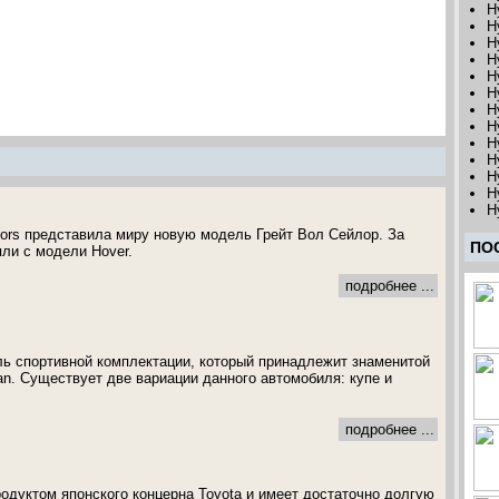
H
H
H
H
H
H
H
H
H
H
H
H
H
tors представила миру новую модель Грейт Вол Сейлор. За
ПО
яли с модели Hover.
подробнее ...
ль спортивной комплектации, который принадлежит знаменитой
an. Существует две вариации данного автомобиля: купе и
подробнее ...
родуктом японского концерна Toyota и имеет достаточно долгую