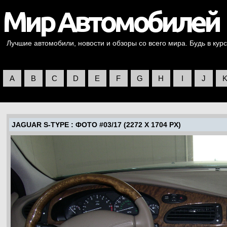
Лучшие автомобили, новости и обзоры со всего мира. Будь в курс
A
B
C
D
E
F
G
H
I
J
JAGUAR S-TYPE
: ФОТО #03/17 (2272 X 1704 PX)