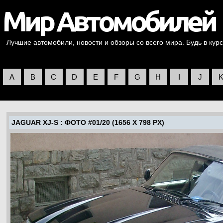
Лучшие автомобили, новости и обзоры со всего мира. Будь в курс
A
B
C
D
E
F
G
H
I
J
JAGUAR XJ-S
: ФОТО #01/20 (1656 X 798 PX)