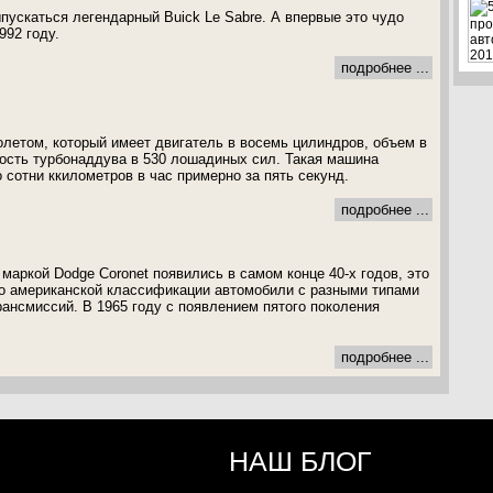
ыпускаться легендарный Buick Le Sabre. А впервые это чудо
992 году.
подробнее ...
летом, который имеет двигатель в восемь цилиндров, объем в
ность турбонаддува в 530 лошадиных сил. Такая машина
 сотни ккилометров в час примерно за пять секунд.
подробнее ...
маркой Dodge Coronet появились в самом конце 40-х годов, это
о американской классификации автомобили с разными типами
рансмиссий. В 1965 году с появлением пятого поколения
подробнее ...
НАШ БЛОГ