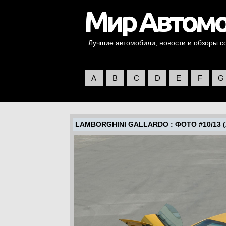
Лучшие автомобили, новости и обзоры со 
A
B
C
D
E
F
G
LAMBORGHINI GALLARDO
: ФОТО #10/13 (