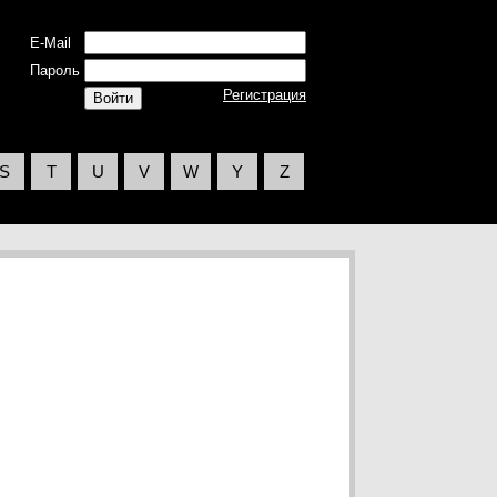
E-Mail
Пароль
Регистрация
S
T
U
V
W
Y
Z