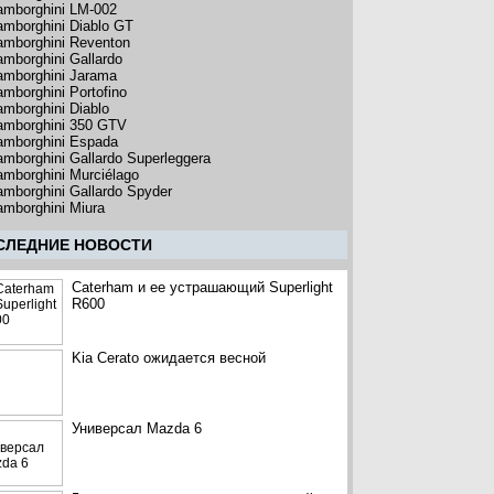
amborghini LM-002
amborghini Diablo GT
amborghini Reventon
amborghini Gallardo
amborghini Jarama
amborghini Portofino
amborghini Diablo
amborghini 350 GTV
amborghini Espada
amborghini Gallardo Superleggera
amborghini Murciélago
amborghini Gallardo Spyder
amborghini Miura
CЛЕДНИЕ НОВОСТИ
Caterham и ее устрашающий Superlight
R600
Kia Cerato ожидается весной
Универсал Mazda 6