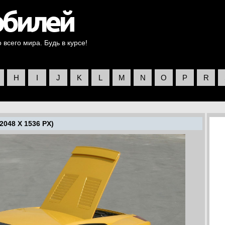
всего мира. Будь в курсе!
H
I
J
K
L
M
N
O
P
R
2048 X 1536 PX)