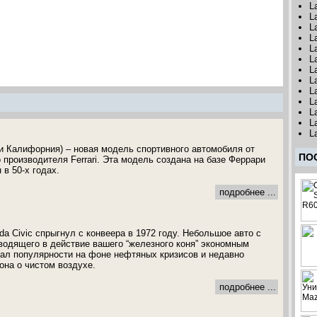
L
L
L
L
L
L
L
L
L
L
L
L
L
рари Калифорния) – новая модель спортивного автомобиля от
ПО
 производителя Ferrari. Эта модель создана на базе Феррари
 в 50-х годах.
подробнее ...
a Civic спрыгнул с конвеера в 1972 году. Небольшое авто с
одящего в действие вашего “железного коня” экономным
ал популярности на фоне нефтяных кризисов и недавно
она о чистом воздухе.
подробнее ...