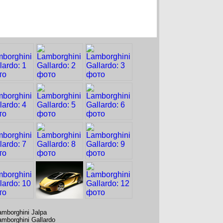
amborghini Jalpa
amborghini Gallardo