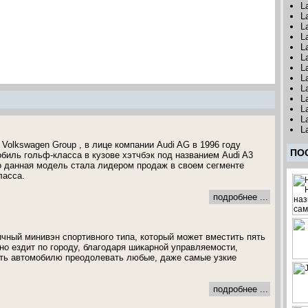
L
L
L
L
L
L
L
L
L
L
L
L
L
Volkswagen Group , в лице компании Audi AG в 1996 году
ПО
биль гольф-класса в кузове хэтчбэк под названием Audi A3
о данная модель стала лидером продаж в своем сегменте
ласса.
подробнее ...
ичный минивэн спортивного типа, который может вместить пять
но ездит по городу, благодаря шикарной управляемости,
сть автомобилю преодолевать любые, даже самые узкие
подробнее ...