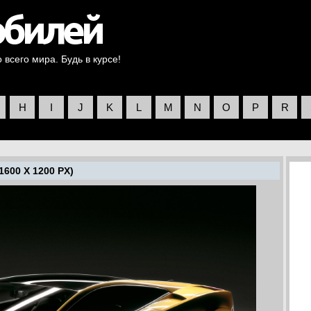
всего мира. Будь в курсе!
H
I
J
K
L
M
N
O
P
R
1600 X 1200 PX)