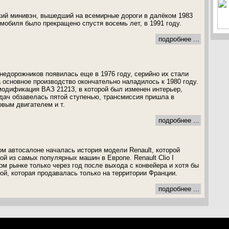
кий минивэн, вышедший на всемирные дороги в далёком 1983
омобиля было прекращено спустя восемь лет, в 1991 году.
подробнее ...
недорожников появилась еще в 1976 году, серийно их стали
а основное производство окончательно наладилось к 1980 году.
модификация ВАЗ 21213, в которой был изменен интерьер,
едач обзавелась пятой ступенью, трансмиссия пришла в
овым двигателем и т.
подробнее ...
ом автосалоне началась история модели Renault, которой
й из самых популярных машин в Европе. Renault Clio I
ом рынке только через год после выхода с конвейера и хотя бы
ой, которая продавалась только на территории Франции.
подробнее ...