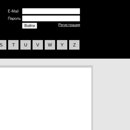
E-Mail
Пароль
Регистрация
S
T
U
V
W
Y
Z