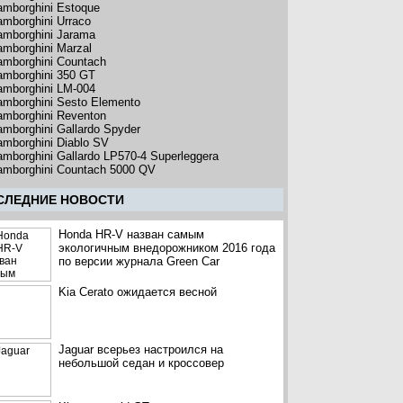
amborghini Estoque
amborghini Urraco
amborghini Jarama
amborghini Marzal
amborghini Countach
amborghini 350 GT
amborghini LM-004
amborghini Sesto Elemento
amborghini Reventon
amborghini Gallardo Spyder
amborghini Diablo SV
amborghini Gallardo LP570-4 Superleggera
amborghini Countach 5000 QV
CЛЕДНИЕ НОВОСТИ
Honda HR-V назван самым
экологичным внедорожником 2016 года
по версии журнала Green Car
Kia Cerato ожидается весной
Jaguar всерьез настроился на
небольшой седан и кроссовер