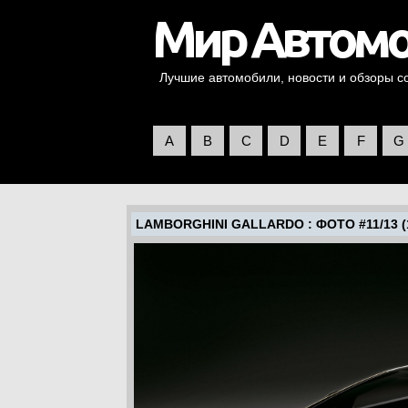
Лучшие автомобили, новости и обзоры со 
A
B
C
D
E
F
G
LAMBORGHINI GALLARDO
: ФОТО #11/13 (