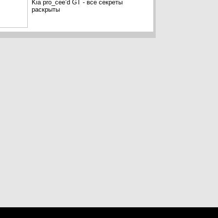
Kia pro_cee’d GT - все секреты
раскрыты