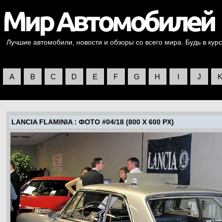
Лучшие автомобили, новости и обзоры со всего мира. Будь в курс
A
B
C
D
E
F
G
H
I
J
LANCIA FLAMINIA
: ФОТО #04/18 (800 X 600 PX)