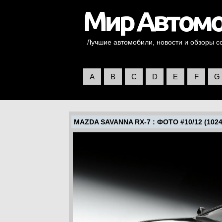
Лучшие автомобили, новости и обзоры со 
A
B
C
D
E
F
G
MAZDA SAVANNA RX-7
: ФОТО #10/12 (1024