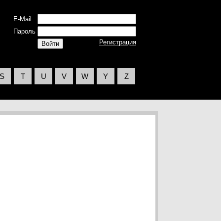
E-Mail
Пароль
Регистрация
S
T
U
V
W
Y
Z