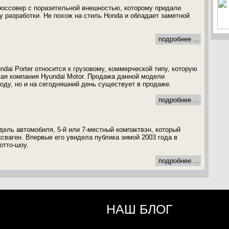
кроссовер с поразительной внешностью, которому придали
 разработки. Не похож на стиль Honda и обладает заметной
подробнее ...
ai Porter относится к грузовому, коммерческой типу, которую
кая компания Hyundai Motor. Продажа данной модели
году, но и на сегодняшний день существует в продаже.
подробнее ...
дель автомобиля, 5-й или 7-местный компактвэн, который
сваген. Впервые его увидела публика зимой 2003 года в
отто-шоу.
подробнее ...
НАШ БЛОГ