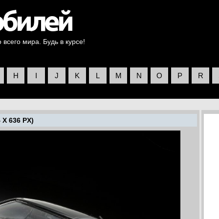
всего мира. Будь в курсе!
H
I
J
K
L
M
N
O
P
R
 X 636 PX)