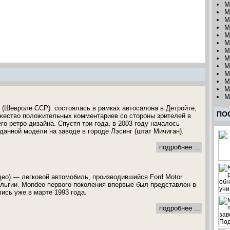
M
M
M
M
M
M
M
M
M
M
M
M
M
 (Шевроле ССР) состоялась в рамках автосалона в Детройте,
ПО
ожество положительных комментариев со стороны зрителей в
его ретро-дизайна. Спустя три года, в 2003 году началось
данной модели на заводе в городе Лэсинг (штат Мичиган).
подробнее ...
ео) — легковой автомобиль, производившийся Ford Motor
льгии. Mondeo первого поколения впервые был представлен в
ись уже в марте 1993 года.
подробнее ...