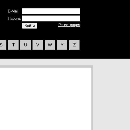
E-Mail
Пароль
Регистрация
S
T
U
V
W
Y
Z