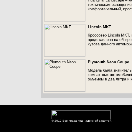
HuangHai Landscape – 
техническим оснащением
комфортабельный, прост
Lincoln MKT
Кроссовер Lincoln MKT,
представлена на обозре
кузова данного автомоб
Plymouth Neon Coupe
Модель была значитель
компактных автомобиле
объемом в два литра и 
© 2012 Все права под надежной защитой.