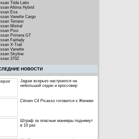
issan Tiida Latio
issan Altima Hybrid
issan Exa
issan Vanette Cargo
issan Terrano
issan Mistral
issan Pixo
issan Primera GT
issan Fairlady
issan X-Trail
issan Vanette
issan Skyline
issan 370Z
CЛЕДНИЕ НОВОСТИ
Jaguar всерьез настроился на
небольшой седан и кроссовер
Citroen C4 Picasso готовится к Женеве
Штраф за опасные маневры поднимут
в 10 раз