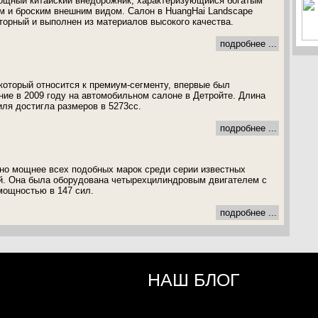
мощный китайский внедорожник, характеризующийся богатым
 и броским внешним видом. Салон в HuangHai Landscape
орный и выполнен из материалов высокого качества.
подробнее ...
 который относится к премиум-сегменту, впервые был
ние в 2009 году на автомобильном салоне в Детройте. Длина
иля достигла размеров в 5273сс.
подробнее ...
но мощнее всех подобных марок среди серии известных
й. Она была оборудована четырехцилиндровым двигателем с
мощностью в 147 сил.
подробнее ...
НАШ БЛОГ