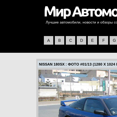
Лучшие автомобили, новости и обзоры со 
A
B
C
D
E
F
G
NISSAN 180SX
: ФОТО #01/13 (1280 X 1024 