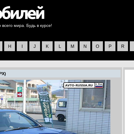
всего мира. Будь в курсе!
H
I
J
K
L
M
N
O
P
R
PX)