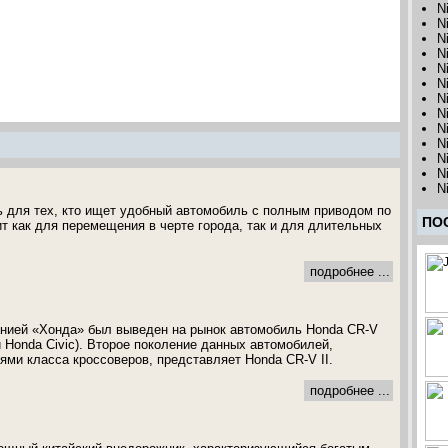
N
N
N
N
N
N
N
N
N
N
N
N
N
ль для тех, кто ищет удобный автомобиль с полным приводом по
ПО
ит как для перемещения в черте города, так и для длительных
подробнее ...
анией «Хонда» был выведен на рынок автомобиль Honda CR-V
 Honda Civic). Второе поколение данных автомобилей,
ми класса кроссоверов, представляет Honda CR-V II.
подробнее ...