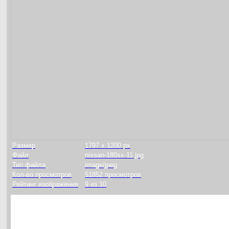
Размер
1797 x 1200 px
Файл
nissan-180sx-11.jpg
Тип файла
image/jpeg
Кол-во просмотров
51852 просмотров
Рейтинг изображения
9 из 10