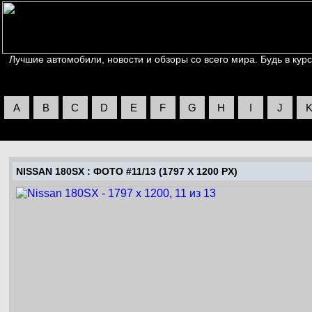
Лучшие автомобили, новости и обзоры со всего мира. Будь в курс
A
B
C
D
E
F
G
H
I
J
NISSAN 180SX
: ФОТО #11/13 (1797 X 1200 PX)