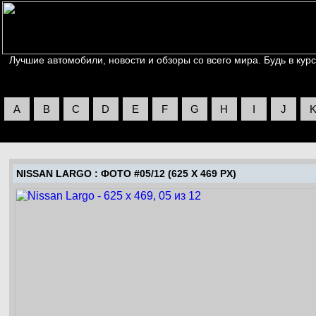
Лучшие автомобили, новости и обзоры со всего мира. Будь в курс
A
B
C
D
E
F
G
H
I
J
NISSAN LARGO
: ФОТО #05/12 (625 X 469 PX)