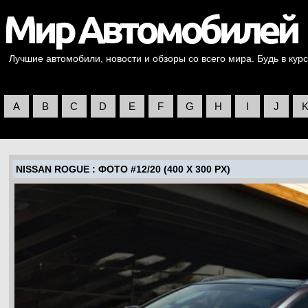
Лучшие автомобили, новости и обзоры со всего мира. Будь в курс
A
B
C
D
E
F
G
H
I
J
NISSAN ROGUE
: ФОТО #12/20 (400 X 300 PX)