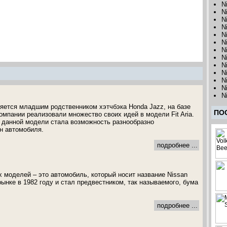
N
N
N
N
N
N
N
N
N
Ni
N
N
N
вляется младшим родственником хэтчбэка Honda Jazz, на базе
ПО
омпании реализовали множество своих идей в модели Fit Aria.
 данной модели стала возможность разнообразно
н автомобиля.
подробнее ...
 моделей – это автомобиль, который носит название Nissan
 рынке в 1982 году и стал предвестником, так называемого, бума
подробнее ...