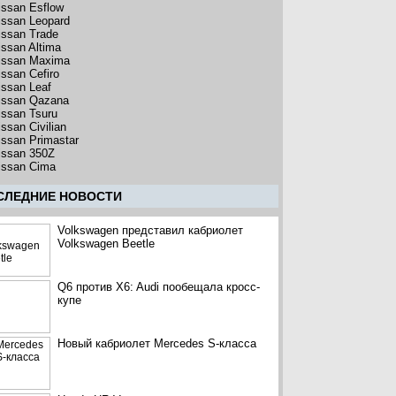
issan Esflow
issan Leopard
issan Trade
issan Altima
issan Maxima
issan Cefiro
issan Leaf
issan Qazana
issan Tsuru
ssan Civilian
issan Primastar
issan 350Z
issan Cima
CЛЕДНИЕ НОВОСТИ
Volkswagen представил кабриолет
Volkswagen Beetle
Q6 против X6: Audi пообещала кросс-
купе
Новый кабриолет Mercedes S-класса