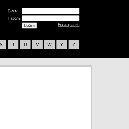
E-Mail
Пароль
Регистрация
S
T
U
V
W
Y
Z