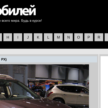
всего мира. Будь в курсе!
H
I
J
K
L
M
N
O
P
R
 PX)