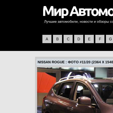
Лучшие автомобили, новости и обзоры со 
A
B
C
D
E
F
G
NISSAN ROGUE
: ФОТО #11/20 (2364 X 1540