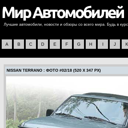
Лучшие автомобили, новости и обзоры со всего мира. Будь в курс
A
B
C
D
E
F
G
H
I
J
NISSAN TERRANO
: ФОТО #02/18 (520 X 347 PX)