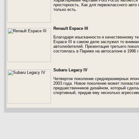
Характерными чертами Ford Focus является
просторность. Как для первоклассного авто 
только есть.
Renault Espace III
Благодаря изысканности и качественному т
Espace III в самом деле заслужил то вниман
автолюбителей. Презентация третьего поко
состоялась в Париже на автосалоне в 1996 г
Subaru Legacy IV
Четвертое поколение среднеразмерных япон
2003 года. Новое поколение может похваста
предшественников дизайном, который сдела
спортивный, придав ему несколько агрессив