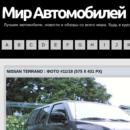
Лучшие автомобили, новости и обзоры со всего мира. Будь в курс
A
B
C
D
E
F
G
H
I
J
NISSAN TERRANO
: ФОТО #11/18 (575 X 431 PX)