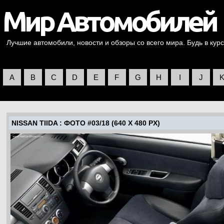
Лучшие автомобили, новости и обзоры со всего мира. Будь в курс
A
B
C
D
E
F
G
H
I
J
NISSAN TIIDA
: ФОТО #03/18 (640 X 480 PX)