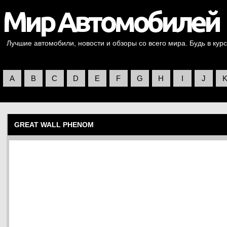
Лучшие автомобили, новости и обзоры со всего мира. Будь в курс
A
B
C
D
E
F
G
H
I
J
GREAT WALL PHENOM