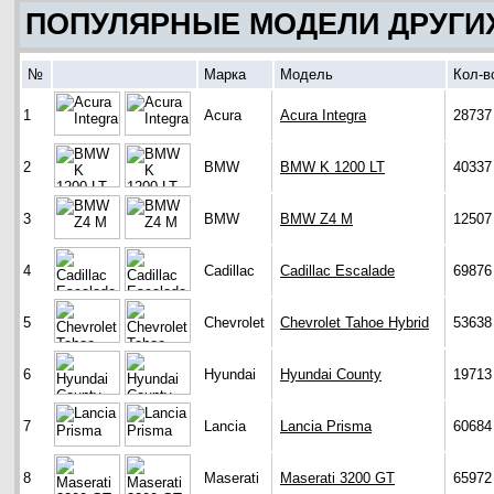
ПОПУЛЯРНЫЕ МОДЕЛИ ДРУГИ
№
Марка
Модель
Кол-в
1
Acura
Acura Integra
28737
2
BMW
BMW K 1200 LT
40337
3
BMW
BMW Z4 M
12507
4
Cadillac
Cadillac Escalade
69876
5
Chevrolet
Chevrolet Tahoe Hybrid
53638
6
Hyundai
Hyundai County
19713
7
Lancia
Lancia Prisma
60684
8
Maserati
Maserati 3200 GT
65972