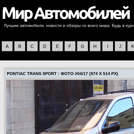
Лучшие автомобили, новости и обзоры со всего мира. Будь в курс
A
B
C
D
E
F
G
H
I
J
PONTIAC TRANS SPORT
: ФОТО #04/17 (974 X 514 PX)