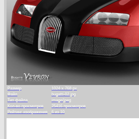
Размер
1024 x 768 px
Файл
bugatti-02.jpg
Тип файла
image/jpeg
Кол-во просмотров
25416 просмотров
Рейтинг изображения
6 из 10