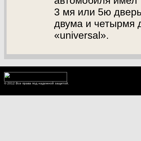
автомобиля имел 
3 мя или 5ю дверь
двума и четырмя 
«universal».
© 2012 Все права под надежной защитой.