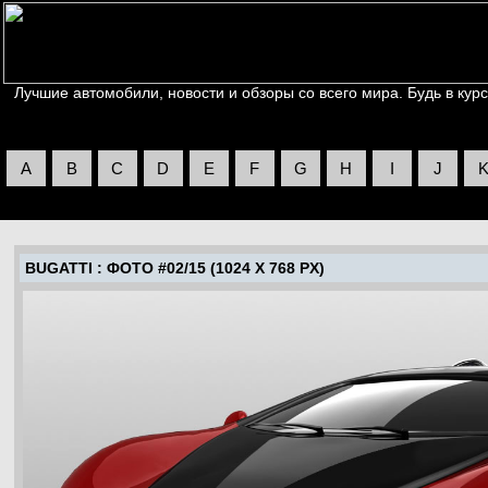
Лучшие автомобили, новости и обзоры со всего мира. Будь в курс
A
B
C
D
E
F
G
H
I
J
BUGATTI
: ФОТО #02/15 (1024 X 768 PX)