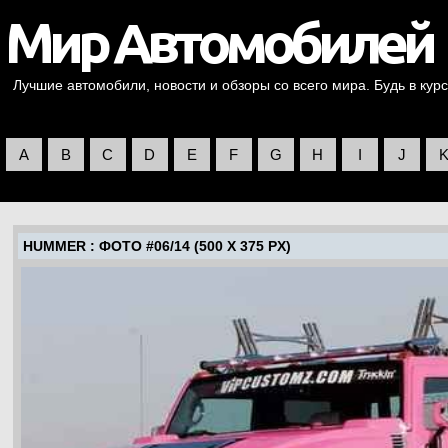
Лучшие автомобили, новости и обзоры со всего мира. Будь в курс
A
B
C
D
E
F
G
H
I
J
HUMMER
: ФОТО #06/14 (500 X 375 PX)