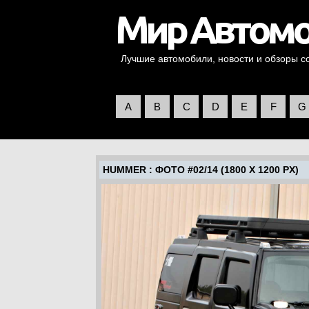
Лучшие автомобили, новости и обзоры со 
A
B
C
D
E
F
G
HUMMER
: ФОТО #02/14 (1800 X 1200 PX)