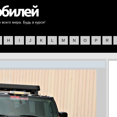
всего мира. Будь в курсе!
H
I
J
K
L
M
N
O
P
R