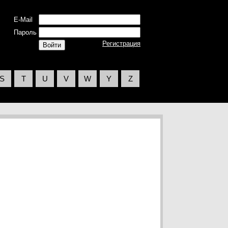
E-Mail
Пароль
Регистрация
S
T
U
V
W
Y
Z