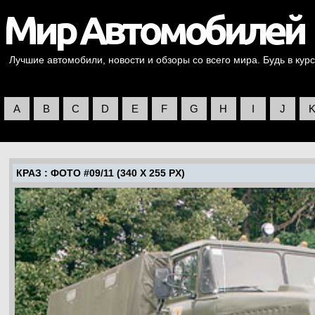
Лучшие автомобили, новости и обзоры со всего мира. Будь в курс
A
B
C
D
E
F
G
H
I
J
КРАЗ
: ФОТО #09/11 (340 X 255 PX)