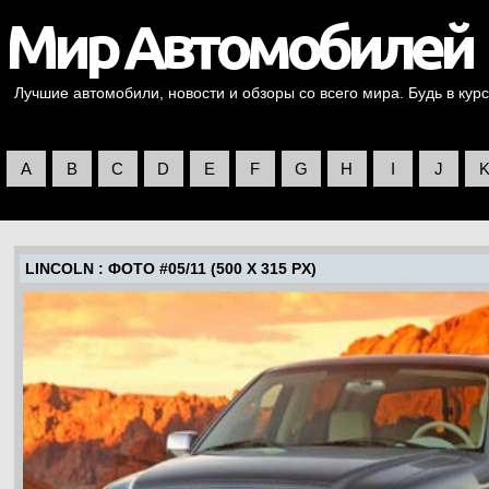
Лучшие автомобили, новости и обзоры со всего мира. Будь в курс
A
B
C
D
E
F
G
H
I
J
LINCOLN
: ФОТО #05/11 (500 X 315 PX)