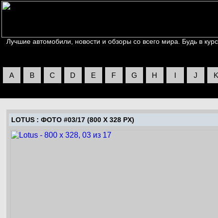
Лучшие автомобили, новости и обзоры со всего мира. Будь в курс
A
B
C
D
E
F
G
H
I
J
LOTUS
: ФОТО #03/17 (800 X 328 PX)