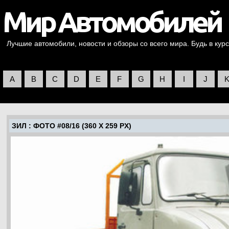
Лучшие автомобили, новости и обзоры со всего мира. Будь в курс
A
B
C
D
E
F
G
H
I
J
ЗИЛ
: ФОТО #08/16 (360 X 259 PX)