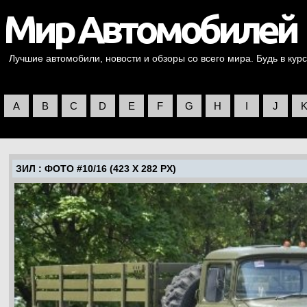
Лучшие автомобили, новости и обзоры со всего мира. Будь в курс
A
B
C
D
E
F
G
H
I
J
ЗИЛ
: ФОТО #10/16 (423 X 282 PX)