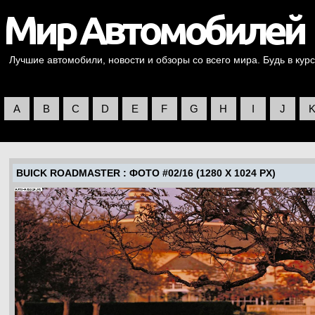
Лучшие автомобили, новости и обзоры со всего мира. Будь в курс
A
B
C
D
E
F
G
H
I
J
BUICK ROADMASTER
: ФОТО #02/16 (1280 X 1024 PX)