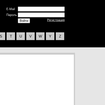
E-Mail
Пароль
Регистрация
S
T
U
V
W
Y
Z