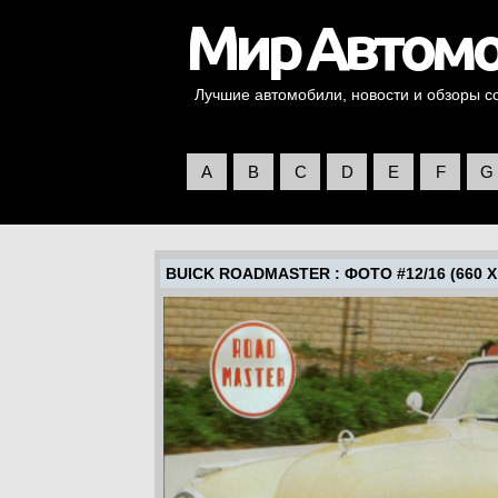
Лучшие автомобили, новости и обзоры со 
A
B
C
D
E
F
G
BUICK ROADMASTER
: ФОТО #12/16 (660 X