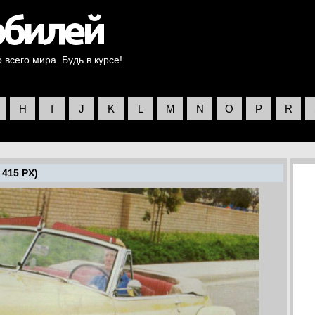
всего мира. Будь в курсе!
H
I
J
K
L
M
N
O
P
R
 415 PX)