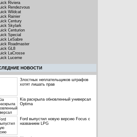
uick Riviera
uick Rendezvous
uick Wildcat
uick Rainier
uick Century
uick Skylark
uick Centurion
uick Special
uick LeSabre
uick Roadmaster
uick GL8
uick LaCrosse
uick Lucerne
CЛЕДНИЕ НОВОСТИ
Злостных неплательщиков штрафов
хотят лишать прав
Kia раскрыла обновленный универсал
Optima
Ford выпустил новую версию Focus с
названием LPG