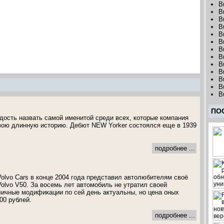
B
B
B
B
B
B
B
B
B
B
B
B
B
ПО
дость назвать самой именитой среди всех, которые компания
свою длинную историю. Дебют NEW Yorker состоялся еще в 1939
подробнее ...
olvo Cars в конце 2004 года представил автолюбителям своё
olvo V50. За восемь лет автомобиль не утратил своей
зличные модификации по сей день актуальны, но цена оных
00 рублей.
подробнее ...