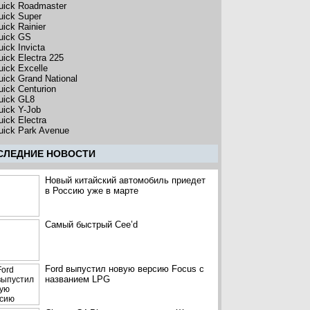
uick Roadmaster
uick Super
uick Rainier
uick GS
uick Invicta
uick Electra 225
uick Excelle
uick Grand National
uick Centurion
uick GL8
uick Y-Job
uick Electra
uick Park Avenue
CЛЕДНИЕ НОВОСТИ
Новый китайский автомобиль приедет
в Россию уже в марте
Самый быстрый Cee’d
Ford выпустил новую версию Focus с
названием LPG