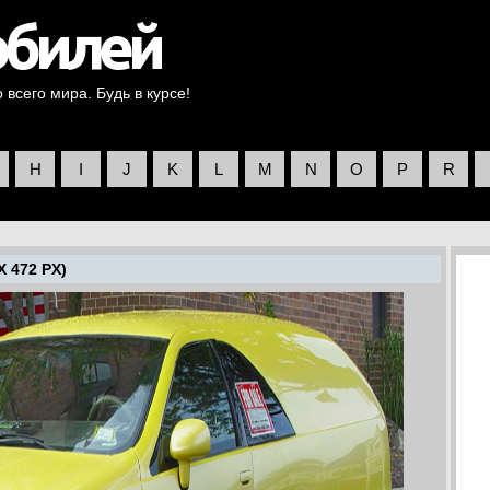
всего мира. Будь в курсе!
H
I
J
K
L
M
N
O
P
R
X 472 PX)