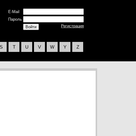
E-Mail
Пароль
Регистрация
S
T
U
V
W
Y
Z