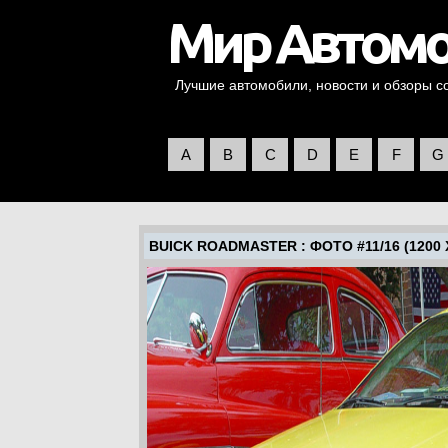
Лучшие автомобили, новости и обзоры со 
A
B
C
D
E
F
G
BUICK ROADMASTER
: ФОТО #11/16 (1200 