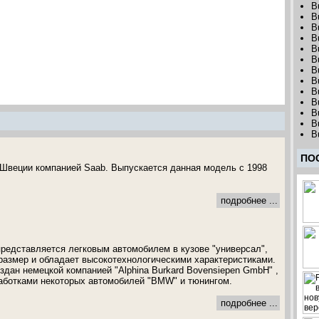
B
B
B
B
B
B
B
B
B
B
B
B
B
ПО
 Швеции компанией Saab. Выпускается данная модель с 1998
подробнее ...
редставляется легковым автомобилем в кузове "универсал",
размер и обладает высокотехнологическими характеристиками.
здан немецкой компанией "Alphina Burkard Bovensiepen GmbH" ,
аботками некоторых автомобилей "BMW" и тюнингом.
подробнее ...