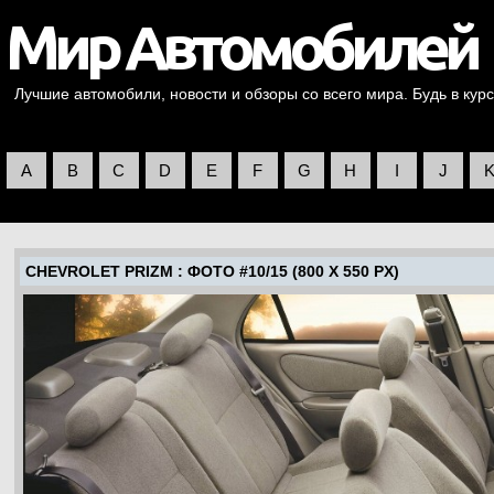
Лучшие автомобили, новости и обзоры со всего мира. Будь в курс
A
B
C
D
E
F
G
H
I
J
CHEVROLET PRIZM
: ФОТО #10/15 (800 X 550 PX)