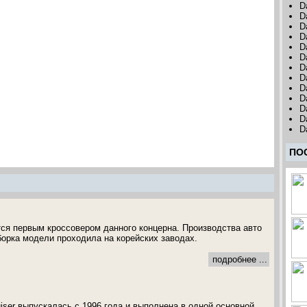
D
D
D
D
D
D
D
D
D
D
D
D
D
ПО
ся первым кроссовером данного концерна. Производства авто
борка модели проходила на корейских заводах.
подробнее ...
iser выпускалась с 1996 года и выполнена в одной основной