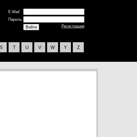
E-Mail
Пароль
Регистрация
S
T
U
V
W
Y
Z