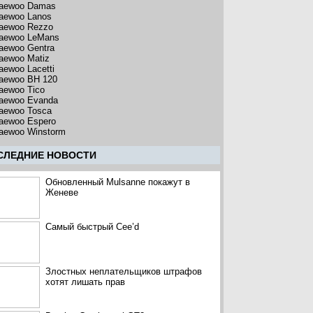
aewoo Damas
aewoo Lanos
aewoo Rezzo
aewoo LeMans
aewoo Gentra
aewoo Matiz
aewoo Lacetti
aewoo BH 120
aewoo Tico
aewoo Evanda
aewoo Tosca
aewoo Espero
aewoo Winstorm
CЛЕДНИЕ НОВОСТИ
Обновленный Mulsanne покажут в
Женеве
Самый быстрый Cee’d
Злостных неплательщиков штрафов
хотят лишать прав