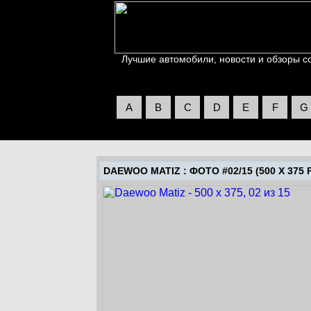
Лучшие автомобили, новости и обзоры со 
A
B
C
D
E
F
G
DAEWOO MATIZ
: ФОТО #02/15 (500 X 375 