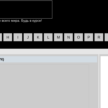
всего мира. Будь в курсе!
H
I
J
K
L
M
N
O
P
R
PX)