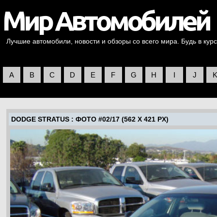
Лучшие автомобили, новости и обзоры со всего мира. Будь в курс
A
B
C
D
E
F
G
H
I
J
DODGE STRATUS
: ФОТО #02/17 (562 X 421 PX)