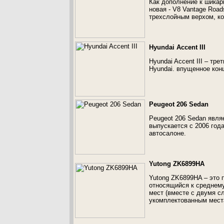
Как дополнение к шикарн
новая - V8 Vantage Road
трехслойным верхом, к
Hyundai Accent III
Hyundai Accent III – тр
Hyundai. впущенное конц
Peugeot 206 Sedan
Peugeot 206 Sedan явл
выпускается с 2006 год
автосалоне.
Yutong ZK6899HA
Yutong ZK6899HA – это 
относящийся к среднем
мест (вместе с двумя с
укомплектованным места