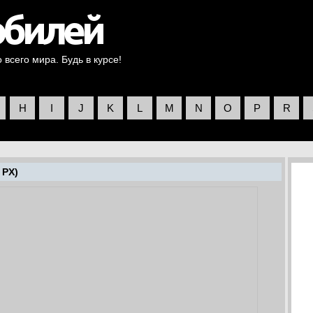
всего мира. Будь в курсе!
H
I
J
K
L
M
N
O
P
R
 PX)