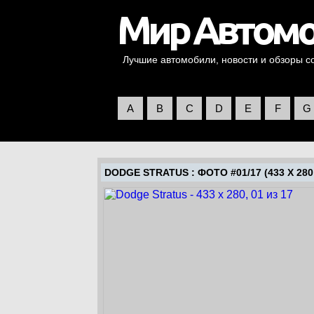
Лучшие автомобили, новости и обзоры со 
A
B
C
D
E
F
G
DODGE STRATUS
: ФОТО #01/17 (433 X 280