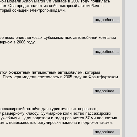
ой модели Aston Martin V8 Vantage в 2007 году появилась
ster. Она представляет из себя шикарный автомобиль с
оторый оснащен электроприводами.
подробнее ...
етье поколение легковых субкомпактных автомобилей компании
ерном в 2006 году.
подробнее ...
яется бюджетным пятиместным автомобилем, который
а. Премьера модели состоялась в 2005 году на Франкфуртском
подробнее ...
пассажирский автобус для туристических перевозок,
у размерному классу. Суммарное количество пассажирских
лужебными – для водителя и гида) равняется 37-ми полностью
м с возможностью регулировки наклона и подлокотниками.
подробнее ...