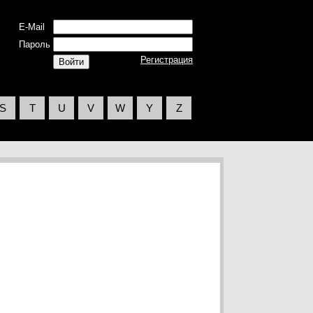
E-Mail
Пароль
Регистрация
S
T
U
V
W
Y
Z