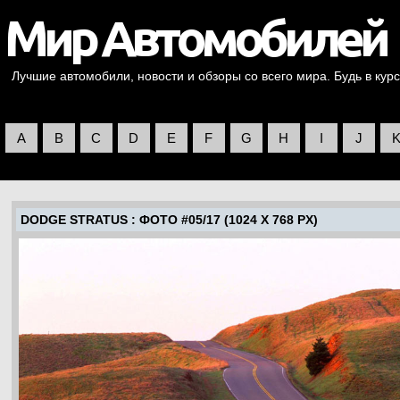
Лучшие автомобили, новости и обзоры со всего мира. Будь в курс
A
B
C
D
E
F
G
H
I
J
DODGE STRATUS
: ФОТО #05/17 (1024 X 768 PX)