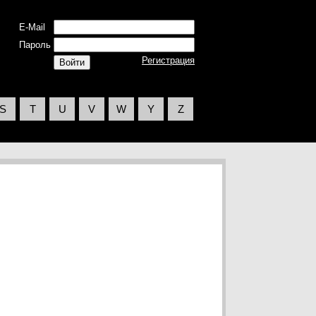
E-Mail
Пароль
Регистрация
S
T
U
V
W
Y
Z