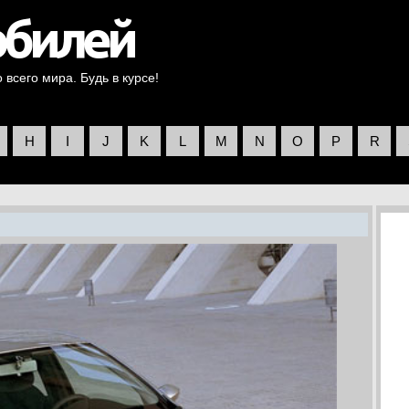
всего мира. Будь в курсе!
H
I
J
K
L
M
N
O
P
R