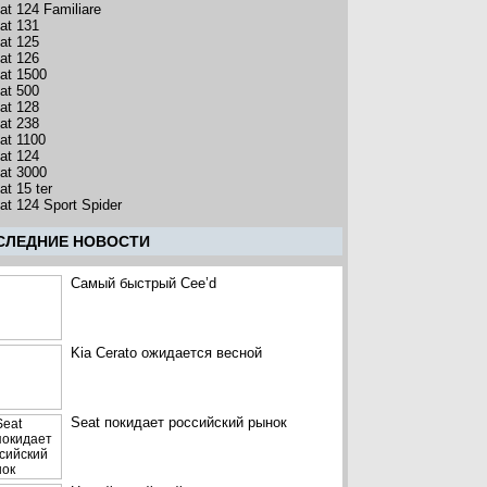
iat 124 Familiare
iat 131
iat 125
iat 126
iat 1500
iat 500
iat 128
iat 238
iat 1100
iat 124
iat 3000
at 15 ter
iat 124 Sport Spider
CЛЕДНИЕ НОВОСТИ
Самый быстрый Cee’d
Kia Cerato ожидается весной
Seat покидает российский рынок