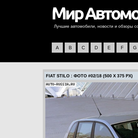
Лучшие автомобили, новости и обзоры со 
A
B
C
D
E
F
G
FIAT STILO
: ФОТО #02/18 (500 X 375 PX)