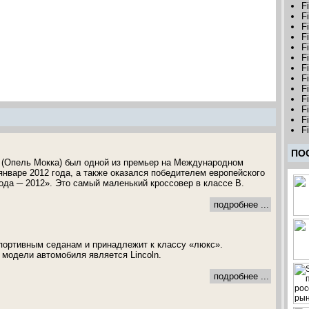
F
F
F
F
F
F
F
F
F
F
F
Fi
F
ПО
 (Опель Мокка) был одной из премьер на Международном
январе 2012 года, а также оказался победителем европейского
ода ─ 2012». Это самый маленький кроссовер в классе В.
подробнее ...
 спортивным седанам и принадлежит к классу «люкс».
модели автомобиля является Lincoln.
подробнее ...