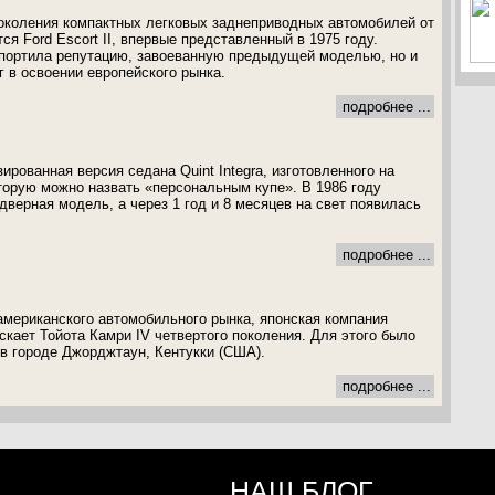
околения компактных легковых заднеприводных автомобилей от
я Ford Escort II, впервые представленный в 1975 году.
спортила репутацию, завоеванную предыдущей моделью, но и
в освоении европейского рынка.
подробнее ...
зированная версия седана Quint Integra, изготовленного на
оторую можно назвать «персональным купе». В 1986 году
дверная модель, а через 1 год и 8 месяцев на свет появилась
подробнее ...
мериканского автомобильного рынка, японская компания
скает Тойота Камри IV четвертого поколения. Для этого было
в городе Джорджтаун, Кентукки (США).
подробнее ...
НАШ БЛОГ