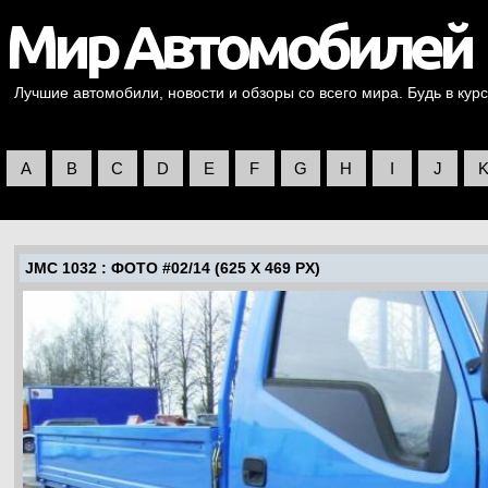
Лучшие автомобили, новости и обзоры со всего мира. Будь в курс
A
B
C
D
E
F
G
H
I
J
JMC 1032
: ФОТО #02/14 (625 X 469 PX)