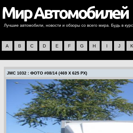
Лучшие автомобили, новости и обзоры со всего мира. Будь в курс
A
B
C
D
E
F
G
H
I
J
JMC 1032
: ФОТО #08/14 (469 X 625 PX)