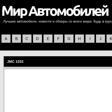
Лучшие автомобили, новости и обзоры со всего мира. Будь в курс
A
B
C
D
E
F
G
H
I
J
JMC 1032