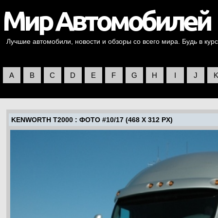
Лучшие автомобили, новости и обзоры со всего мира. Будь в курс
A
B
C
D
E
F
G
H
I
J
KENWORTH T2000
: ФОТО #10/17 (468 X 312 PX)