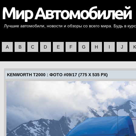
Лучшие автомобили, новости и обзоры со всего мира. Будь в курс
A
B
C
D
E
F
G
H
I
J
KENWORTH T2000
: ФОТО #09/17 (775 X 535 PX)