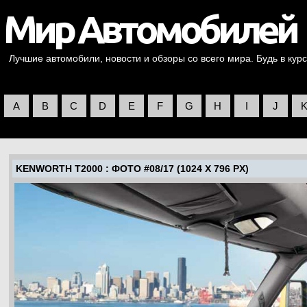
Лучшие автомобили, новости и обзоры со всего мира. Будь в курс
A
B
C
D
E
F
G
H
I
J
KENWORTH T2000
: ФОТО #08/17 (1024 X 796 PX)