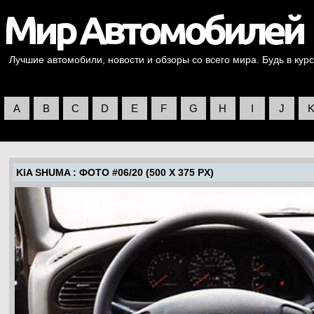
Лучшие автомобили, новости и обзоры со всего мира. Будь в курс
A
B
C
D
E
F
G
H
I
J
KIA SHUMA
: ФОТО #06/20 (500 X 375 PX)