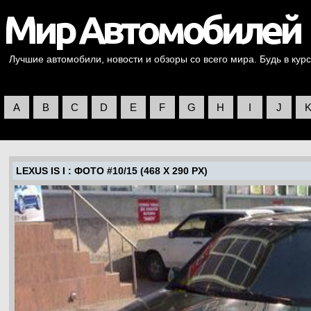
Лучшие автомобили, новости и обзоры со всего мира. Будь в курс
A
B
C
D
E
F
G
H
I
J
LEXUS IS I
: ФОТО #10/15 (468 X 290 PX)