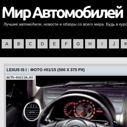
Лучшие автомобили, новости и обзоры со всего мира. Будь в курс
A
B
C
D
E
F
G
H
I
J
LEXUS IS I
: ФОТО #01/15 (500 X 375 PX)