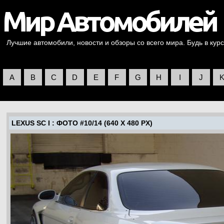
Лучшие автомобили, новости и обзоры со всего мира. Будь в курс
A
B
C
D
E
F
G
H
I
J
LEXUS SC I
: ФОТО #10/14 (640 X 480 PX)