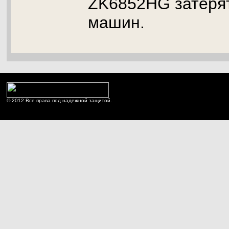
ZK6852HG затерят
машин.
© 2012 Все права под надежной защитой.