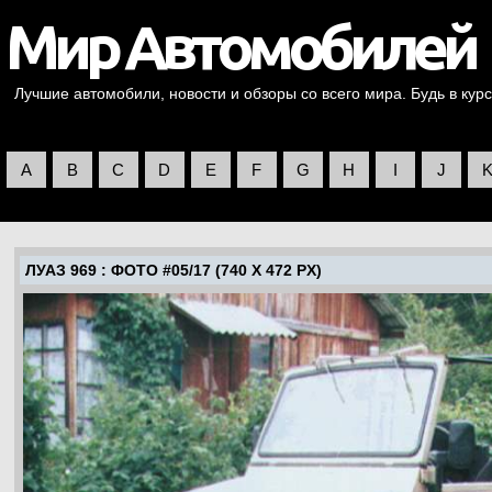
Лучшие автомобили, новости и обзоры со всего мира. Будь в курс
A
B
C
D
E
F
G
H
I
J
ЛУАЗ 969
: ФОТО #05/17 (740 X 472 PX)